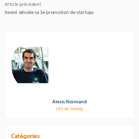
l’article
Article
Article précédent
Innest dévoile sa 3e promotion de startups
précédent :
Alexis Normand
CEO de Greenly
Catégories