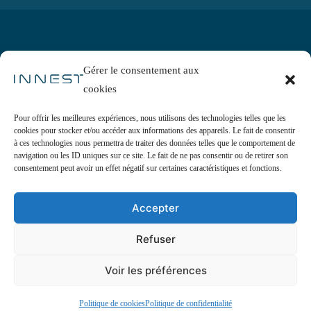
Gérer le consentement aux
cookies
Programme
Nos experts
Pour offrir les meilleures expériences, nous utilisons des technologies telles que les
Startups
cookies pour stocker et/ou accéder aux informations des appareils. Le fait de consentir
à ces technologies nous permettra de traiter des données telles que le comportement de
Blog
navigation ou les ID uniques sur ce site. Le fait de ne pas consentir ou de retirer son
consentement peut avoir un effet négatif sur certaines caractéristiques et fonctions.
A propos
Contact
Accepter
Refuser
Centre de confidentialité
Voir les préférences
Politique de cookies
Politique de confidentialité