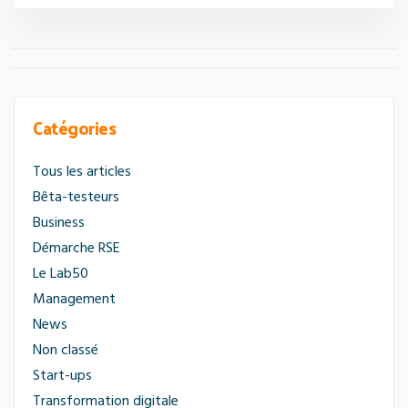
Saas
qui
facilite
le
travail
Catégories
des
experts-
Tous les articles
comptables »
Bêta-testeurs
Business
Démarche RSE
Le Lab50
Management
News
Non classé
Start-ups
Transformation digitale