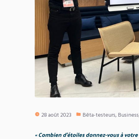
Publié
28 août 2023
Bêta-testeurs
,
Business
dans
« Combien d’étoiles donnez-vous à votre 