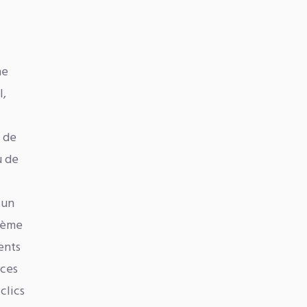
ne
l,
s de
u de
 un
thème
ents
nces
clics