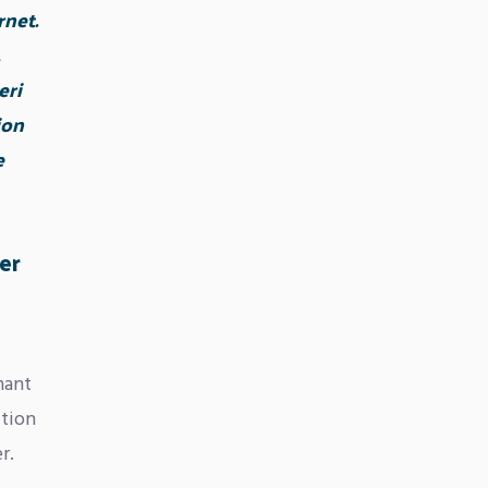
net.
eri
ion
e
er
nant
ction
r.