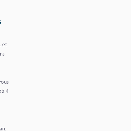
s
, et
ons
vous
 à 4
an.