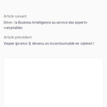
Navigation
Article
Article suivant
Drivn : la Business Intelligence au service des experts-
de
suivant :
comptables
l’article
Article
Article précédent
Vesper (promo 3) devenu un incontournable en cabinet !
précédent :