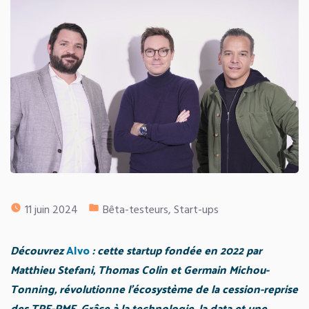
Publié
11 juin 2024
Bêta-testeurs
,
Start-ups
dans
D
écouvrez
Alvo
: cette startup fondée en 2022 par
Matthieu Stefani, Thomas Colin et Germain Michou-
Tonning, révolutionne l’é
cosyst
è
me de la cession-reprise
des TPE-PME. Gr
âce à
la technologie, la data et une