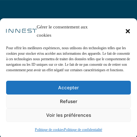
Gérer le consentement aux
cookies
Programme
Nos experts
Pour offrir les meilleures expériences, nous utilisons des technologies telles que les
Startups
cookies pour stocker et/ou accéder aux informations des appareils. Le fait de consentir
à ces technologies nous permettra de traiter des données telles que le comportement de
Blog
navigation ou les ID uniques sur ce site. Le fait de ne pas consentir ou de retirer son
consentement peut avoir un effet négatif sur certaines caractéristiques et fonctions.
A propos
Contact
Accepter
Refuser
Centre de confidentialité
Voir les préférences
Politique de cookies
Politique de confidentialité