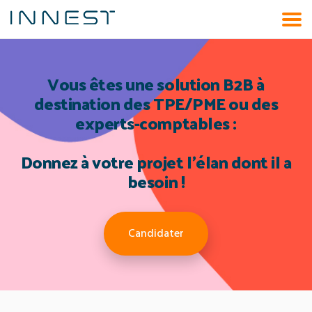
Aller
au
contenu
Vous êtes une solution B2B à
destination des TPE/PME ou des
experts-comptables :
Donnez à votre projet l’élan dont il a
besoin !
Candidater